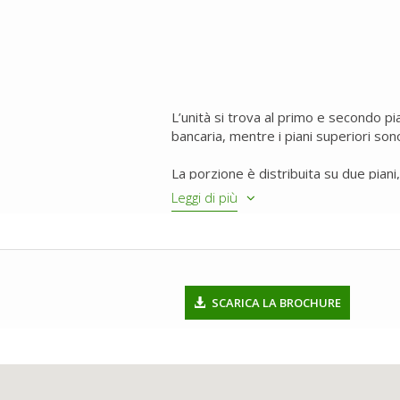
L’unità si trova al primo e secondo pia
bancaria, mentre i piani superiori sono
La porzione è distribuita su due piani,
caratterizzato da tre ampi saloni decor
Leggi di più
(o sottotetto) invece è costituito d
Gli impianti sono indipendenti da quelli
lo stato di manutenzione per tutte le 
Piove di Sacco (PD).
SCARICA LA BROCHURE
L’intorno urbano di via Garibaldi è co
immobili storici), caratterizzati da porz
avviene su via Garibaldi come anche l