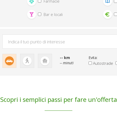
Farmacie
Bar e locali
-- km
Evita:
-- minuti
Autostrade
Scopri i semplici passi per fare un'offerta